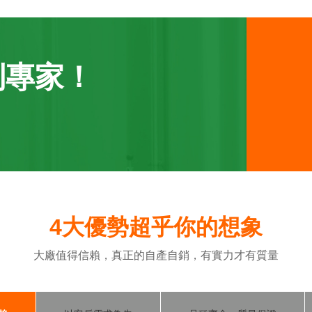
制專家！
4大優勢超乎你的想象
大廠值得信賴，真正的自產自銷，有實力才有質量