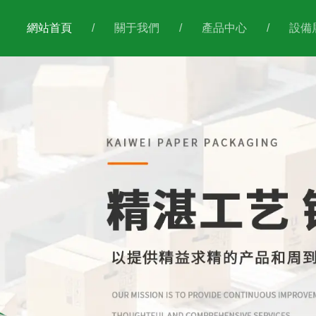
網站首頁
/
關于我們
/
產品中心
/
設備