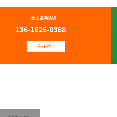
全國咨詢熱線
136-1626-0368
在線咨詢