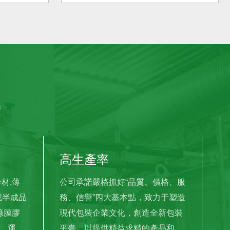
保
高生產率
材,薄
公司承諾嚴格抓好“品質、價格、服
品或半成品
務、信譽”四大基本點，致力于塑造
綠膜膠
現代包裝企業文化，創造全新包裝
，運動
平臺，以提供精益求精的產品和周