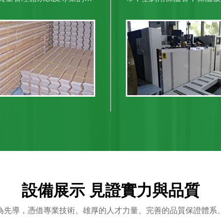
心的產品，服務為廣大客戶
器材手把套，PE和EVA地
墊,野營墊,戶外防潮墊,防
密封墊片等
設備展示 見證實力與品質
為先導，憑借專業技術、雄厚的人才力量、完善的品質保證體系