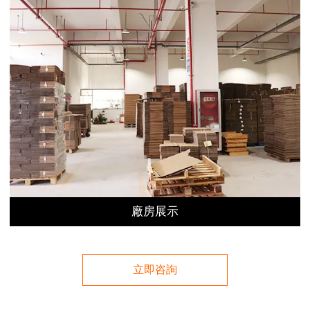
廠房展示
立即咨詢